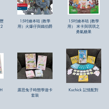
快速瀏覽
快速瀏覽
歷
15吋繪本咭 (教學
15吋繪本咭 (教學
2
用）火爆仔與鐵伯爵
用） 米卡與琪琪之
勇氣糖果
快速瀏覽
快速瀏覽
H
露思兔子時態學遊卡
Kuchick 記憶配對
套裝