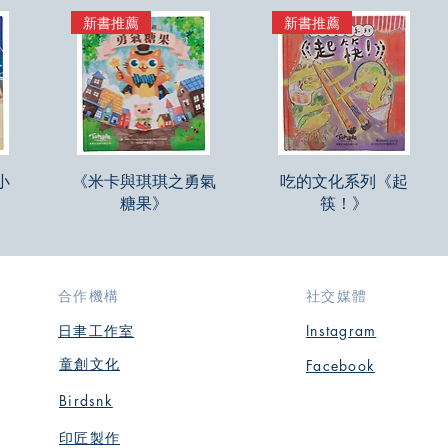
新書推薦
新書推薦
快速瀏覽
快速瀏覽
小
《米卡與琪琪之勇氣
吃的文化系列《起
糖果》
筷！》
合作機構
社交媒體
日聿工作室
Instagram
​童創文化
Facebook
Birdsnk
​印匠製作