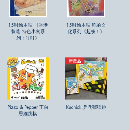
快速瀏覽
快速瀏覽
15吋繪本咭 《香港
15吋繪本咭 吃的文
製造 特色小食系
化系列《起筷！》
列：叮叮》
新產品
快速瀏覽
快速瀏覽
Pizza & Pepper 正向
Kuchick 乒乓彈彈跳
思維跳棋