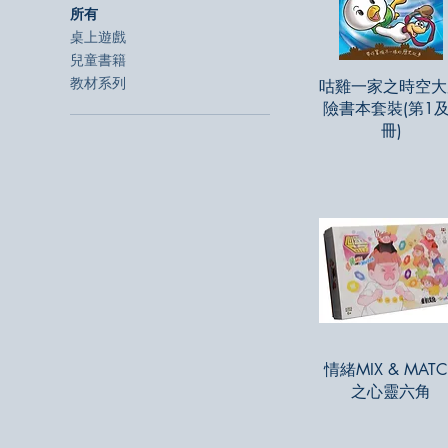
所有
桌上遊戲
兒童書籍
教材系列
快速瀏覽
咕雞一家之時空大
險書本套裝(第1及
冊)
快速瀏覽
情緒MIX & MATC
之心靈六角